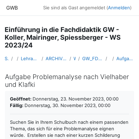
Zum Hauptinhalt
GWB
Sie sind als Gast angemeldet (
Anmelden
)
Einführung in die Fachdidaktik GW -
Koller, Mairinger, Spiessberger - WS
2023/24
Startseite
Kurse
Lehramtsausbildung GW im Cluster Österreich Mitte
ARCHIV - Lehrveranstaltungen am Standort Linz - seit 2016
WS_2023/24
GW_FDeinfuehrung_KollerMairingerSpiessberger_2023ws
07-23.11.
Aufgabe Problemanalyse nach Vielhaber und Klafki
Aufgabe Problemanalyse nach Vielhaber
und Klafki
Abschlussbedingungen
Geöffnet:
Donnerstag, 23. November 2023, 00:00
Fällig:
Donnerstag, 30. November 2023, 00:00
Suchen Sie in Ihrem Schulbuch nach einem passenden
Thema, das sich für eine Problemanalyse eignen
würde. Erstellen sie nach einer kurzen Schilderung