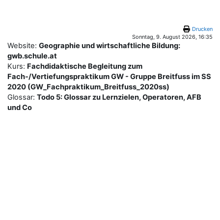
Zum Hauptinhalt
Drucken
Sonntag, 9. August 2026, 16:35
Website:
Geographie und wirtschaftliche Bildung:
gwb.schule.at
Kurs:
Fachdidaktische Begleitung zum
Fach-/Vertiefungspraktikum GW - Gruppe Breitfuss im SS
2020 (GW_Fachpraktikum_Breitfuss_2020ss)
Glossar:
Todo 5: Glossar zu Lernzielen, Operatoren, AFB
und Co