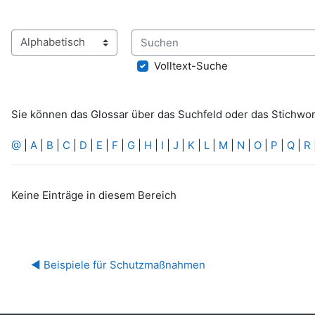
Suchen
Sie können das Glossar über das Suchfeld oder das Stichwo
Volltext-Suche
Sie können das Glossar über das Suchfeld oder das Stichwo
@
|
A
|
B
|
C
|
D
|
E
|
F
|
G
|
H
|
I
|
J
|
K
|
L
|
M
|
N
|
O
|
P
|
Q
|
R
Keine Einträge in diesem Bereich
◀︎ Beispiele für Schutzmaßnahmen