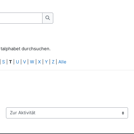
rtalphabet durchsuchen.
Suchen
rtalphabet durchsuchen.
|
S
|
T
|
U
|
V
|
W
|
X
|
Y
|
Z
|
Alle
Zur Aktivität