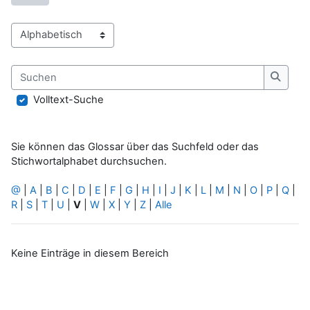
Sie können das Glossar über das Suchfeld oder das Stichwort
Suchen
Suche
Volltext-Suche
Sie können das Glossar über das Suchfeld oder das
Stichwortalphabet durchsuchen.
@
|
A
|
B
|
C
|
D
|
E
|
F
|
G
|
H
|
I
|
J
|
K
|
L
|
M
|
N
|
O
|
P
|
Q
|
R
|
S
|
T
|
U
|
V
|
W
|
X
|
Y
|
Z
|
Alle
Keine Einträge in diesem Bereich