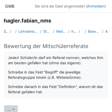
Zum Hauptinhalt
GWB
Sie sind als Gast angemeldet (
Anmelden
)
hagler.fabian_nms
Startseite
Kurse
Lehramtsausbildung GW im Cluster Österreich Mitte
Studentische Lernkurse
Methodik der NMS - 2019 SS
hagler.fabian_nms
Topic 2
Bewertung der Mitschülerreferate
Alphabetisch
Bewertung der Mitschülerreferate
Abschlussbedingungen
Jede/r Schüler/in darf ein Referat nennen, welches ihm
am besten gefallen hat (ohne das eigene).
Schreibe in das Feld "Begriff" die jeweilige
Referatsgruppe hinein (z.B. Wirbelstürme).
Schreibe danach in das Feld "Definition", warum dir das
Referat gefallen hat.
Einträge exportieren
...