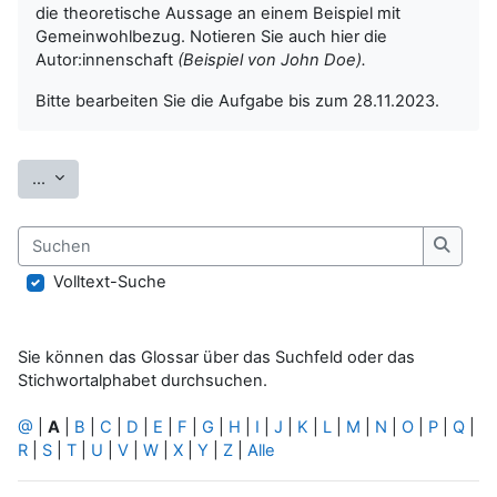
die theoretische Aussage an einem Beispiel mit
Gemeinwohlbezug. Notieren Sie auch hier die
Autor:innenschaft
(Beispiel von John Doe).
Bitte bearbeiten Sie die Aufgabe bis zum 28.11.2023.
Einträge exportieren
...
Suchen
Suche
Volltext-Suche
Sie können das Glossar über das Suchfeld oder das
Stichwortalphabet durchsuchen.
@
|
A
|
B
|
C
|
D
|
E
|
F
|
G
|
H
|
I
|
J
|
K
|
L
|
M
|
N
|
O
|
P
|
Q
|
R
|
S
|
T
|
U
|
V
|
W
|
X
|
Y
|
Z
|
Alle