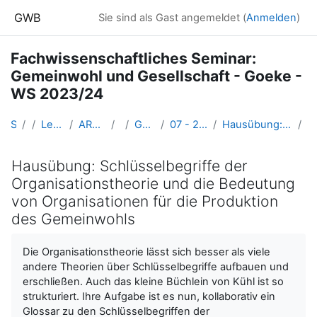
Zum Hauptinhalt
GWB
Sie sind als Gast angemeldet (
Anmelden
)
Fachwissenschaftliches Seminar:
Gemeinwohl und Gesellschaft - Goeke -
WS 2023/24
Startseite
Kurse
Lehramtsausbildung GW im Cluster Österreich Mitte
ARCHIV - Lehrveranstaltungen am Standort Linz - seit 2016
WS_2023/24
GW_M_FWSeminar_Gemeinwohl_Goeke_2023ws
07 - 22. Nov. 2023 – Organisationen & Gemeinwohl (asynchrones E-Learning)
Hausübung: Schlüsselbegriffe der Organisationstheorie und die Bedeutung von Organisationen für die Produktion des Gemeinwohls
A
Hausübung: Schlüsselbegriffe der
Organisationstheorie und die Bedeutung
von Organisationen für die Produktion
des Gemeinwohls
Abschlussbedingungen
Die Organisationstheorie lässt sich besser als viele
andere Theorien über Schlüsselbegriffe aufbauen und
erschließen. Auch das kleine Büchlein von Kühl ist so
strukturiert. Ihre Aufgabe ist es nun, kollaborativ ein
Glossar zu den Schlüsselbegriffen der