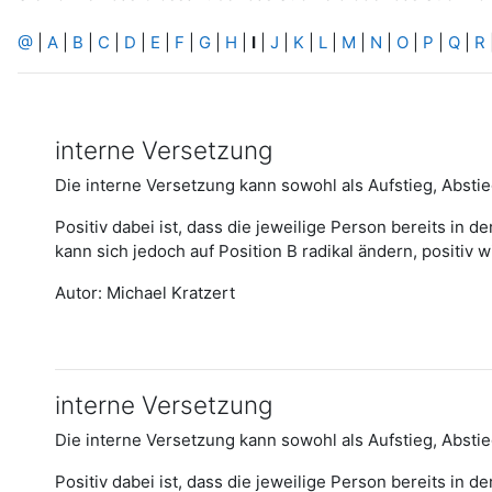
@
|
A
|
B
|
C
|
D
|
E
|
F
|
G
|
H
|
I
|
J
|
K
|
L
|
M
|
N
|
O
|
P
|
Q
|
R
interne Versetzung
Die interne Versetzung kann sowohl als Aufstieg, Absti
Positiv dabei ist, dass die jeweilige Person bereits in
kann sich jedoch auf Position B radikal ändern, positiv wi
Autor: Michael Kratzert
interne Versetzung
Die interne Versetzung kann sowohl als Aufstieg, Absti
Positiv dabei ist, dass die jeweilige Person bereits in