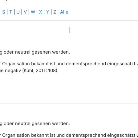
|
S
|
T
|
U
|
V
|
W
|
X
|
Y
|
Z
|
Alle
I
eg oder neutral gesehen werden.
 der Organisation bekannt ist und dementsprechend eingeschätzt
e negativ (Kühl, 2011: 108).
eg oder neutral gesehen werden.
 der Organisation bekannt ist und dementsprechend eingeschätzt