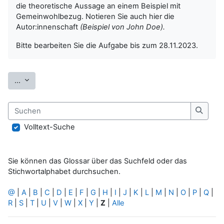
die theoretische Aussage an einem Beispiel mit
Gemeinwohlbezug. Notieren Sie auch hier die
Autor:innenschaft
(Beispiel von John Doe).
Bitte bearbeiten Sie die Aufgabe bis zum 28.11.2023.
Einträge exportieren
...
Suchen
Suche
Volltext-Suche
Sie können das Glossar über das Suchfeld oder das
Stichwortalphabet durchsuchen.
@
|
A
|
B
|
C
|
D
|
E
|
F
|
G
|
H
|
I
|
J
|
K
|
L
|
M
|
N
|
O
|
P
|
Q
|
R
|
S
|
T
|
U
|
V
|
W
|
X
|
Y
|
Z
|
Alle