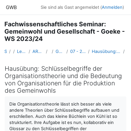
Zum Hauptinhalt
GWB
Sie sind als Gast angemeldet (
Anmelden
)
Fachwissenschaftliches Seminar:
Gemeinwohl und Gesellschaft - Goeke -
WS 2023/24
Startseite
Kurse
Lehramtsausbildung GW im Cluster Österreich Mitte
ARCHIV - Lehrveranstaltungen am Standort Linz - seit 2016
WS_2023/24
GW_M_FWSeminar_Gemeinwohl_Goeke_2023ws
07 - 22. Nov. 2023 – Organisationen & Gemeinwohl (asynchrones E-Learning)
Hausübung: Schlüsselbegriffe der Organisationstheorie und die Bedeutung von Organisationen für die Produktion des Gemeinwohls
A
Hausübung: Schlüsselbegriffe der
Organisationstheorie und die Bedeutung
von Organisationen für die Produktion
des Gemeinwohls
Abschlussbedingungen
Die Organisationstheorie lässt sich besser als viele
andere Theorien über Schlüsselbegriffe aufbauen und
erschließen. Auch das kleine Büchlein von Kühl ist so
strukturiert. Ihre Aufgabe ist es nun, kollaborativ ein
Glossar zu den Schlüsselbegriffen der