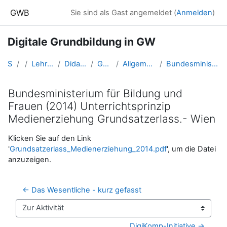
Zum Hauptinhalt
GWB
Sie sind als Gast angemeldet (
Anmelden
)
Digitale Grundbildung in GW
Startseite
Kurse
Lehramtsausbildung GW im Cluster Österreich Mitte
Didaktik der Geo- und Wirtschaftsmedien (GW B 5.2)
GW_FDGeomedien_DigiGrundbildung
Allgemeine Informationen zur Verbindlichen Übung digitale Grundbildung
Bundesministerium für Bildung und Frauen (2014) Unterrichtsprinzip Medienerziehung Grundsatzerlass.- Wien
Bundesministerium für Bildung und
Frauen (2014) Unterrichtsprinzip
Medienerziehung Grundsatzerlass.- Wien
Abschlussbedingungen
Klicken Sie auf den Link
'
Grundsatzerlass_Medienerziehung_2014.pdf
', um die Datei
anzuzeigen.
← Das Wesentliche - kurz gefasst
Zur Aktivität
DigiKomp-Initiative →