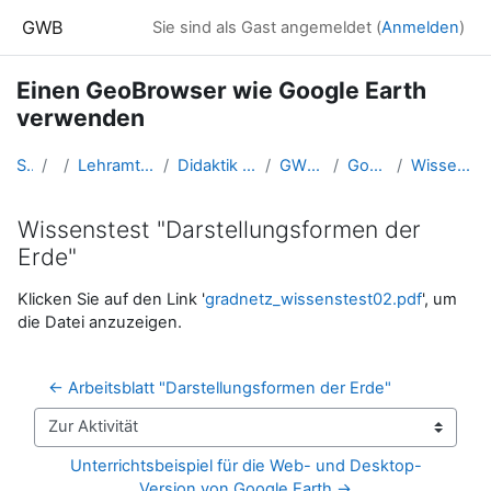
Zum Hauptinhalt
GWB
Sie sind als Gast angemeldet (
Anmelden
)
Einen GeoBrowser wie Google Earth
verwenden
Startseite
Kurse
Lehramtsausbildung GW im Cluster Österreich Mitte
Didaktik der Geo- und Wirtschaftsmedien (GW B 5.2)
GW_FDGeomedien_GoogleEarth
Google Earth im GW-Unterricht
Wissenstest "Darstellungsformen der Erde"
Wissenstest "Darstellungsformen der
Erde"
Abschlussbedingungen
Klicken Sie auf den Link '
gradnetz_wissenstest02.pdf
', um
die Datei anzuzeigen.
← Arbeitsblatt "Darstellungsformen der Erde"
Zur Aktivität
Unterrichtsbeispiel für die Web- und Desktop-
Version von Google Earth →