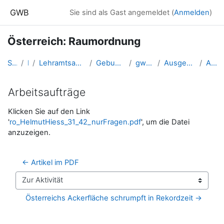
Zum Hauptinhalt
GWB
Sie sind als Gast angemeldet (
Anmelden
)
Österreich: Raumordnung
Startseite
Kurse
Lehramtsausbildung GW im Cluster Österreich Mitte
Gebundenes Wahlfach: Österreich
gw_OE_raumordnung_1
Ausgewählte Raumordnungsthemen
Arbeitsaufträge
Arbeitsaufträge
Abschlussbedingungen
Klicken Sie auf den Link
'
ro_HelmutHiess_31_42_nurFragen.pdf
', um die Datei
anzuzeigen.
← Artikel im PDF
Zur Aktivität
Österreichs Ackerfläche schrumpft in Rekordzeit →
Blöcke