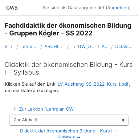
Zum Hauptinhalt
GWB
Sie sind als Gast angemeldet (
Anmelden
)
Fachdidaktik der ökonomischen Bildung
- Gruppen Kögler - SS 2022
Startseite
Kurse
Lehramtsausbildung GW im Cluster Österreich Mitte
ARCHIV - Lehrveranstaltungen am Standort Linz - seit 2016
SS_2022
GW_Oekonomie_Fachdidaktik_Linz_Koegler_2022ss
Allgemeine Informationen
Didaktik der ökonomischen Bildung - Kurs I - Syllabus
Didaktik der ökonomischen Bildung - Kurs
I - Syllabus
Abschlussbedingungen
Klicken Sie auf den Link '
LV_Aushang_SS_2022_Kurs_I.pdf
',
um die Datei anzuzeigen.
← Zur Lektion "Lehrplan GW"
Zur Aktivität
Didaktik der ökonomischen Bildung - Kurs II - 
Syllabus →