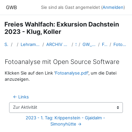
Zum Hauptinhalt
GWB
Sie sind als Gast angemeldet (
Anmelden
)
Freies Wahlfach: Exkursion Dachstein
2023 - Klug, Koller
Startseite
Kurse
Lehramtsausbildung GW im Cluster Österreich Mitte
ARCHIV - Lehrveranstaltungen am Standort Linz - seit 2016
SS_2023
GW_EXDachstein_KlugKoller_2023ss
Fotodokumentation
Fotoanalyse mit Open Source Software
Fotoanalyse mit Open Source Software
Abschlussbedingungen
Klicken Sie auf den Link '
Fotoanalyse.pdf
', um die Datei
anzuzeigen.
← Links
Zur Aktivität
2023 - 1. Tag: Krippenstein - Gjaidalm - 
Simonyhütte →