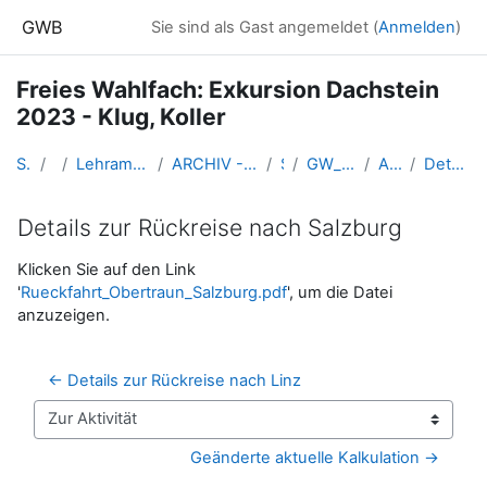
Zum Hauptinhalt
GWB
Sie sind als Gast angemeldet (
Anmelden
)
Freies Wahlfach: Exkursion Dachstein
2023 - Klug, Koller
Startseite
Kurse
Lehramtsausbildung GW im Cluster Österreich Mitte
ARCHIV - Lehrveranstaltungen am Standort Linz - seit 2016
SS_2023
GW_EXDachstein_KlugKoller_2023ss
Anreise und Abreise
Details zur Rückreise nach Salzburg
Details zur Rückreise nach Salzburg
Abschlussbedingungen
Klicken Sie auf den Link
'
Rueckfahrt_Obertraun_Salzburg.pdf
', um die Datei
anzuzeigen.
← Details zur Rückreise nach Linz
Zur Aktivität
Geänderte aktuelle Kalkulation →