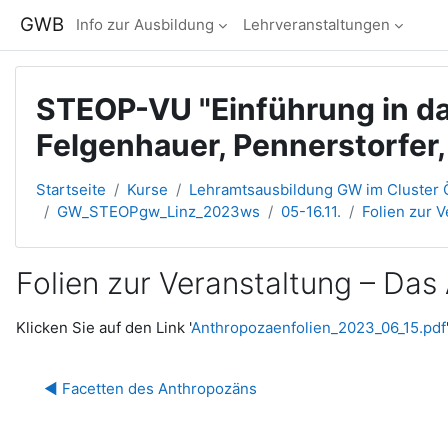
Zum Hauptinhalt
GWB
Info zur Ausbildung
Lehrveranstaltungen
STEOP-VU "Einführung in da
Felgenhauer, Pennerstorfer
Startseite
Kurse
Lehramtsausbildung GW im Cluster Ö
GW_STEOPgw_Linz_2023ws
05-16.11.
Folien zur 
Folien zur Veranstaltung – Da
Abschlussbedingungen
Klicken Sie auf den Link '
Anthropozaenfolien_2023_06_15.pdf
◀︎ Facetten des Anthropozäns