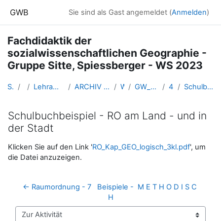
Zum Hauptinhalt
GWB
Sie sind als Gast angemeldet (
Anmelden
)
Fachdidaktik der
sozialwissenschaftlichen Geographie -
Gruppe Sitte, Spiessberger - WS 2023
Startseite
Kurse
Lehramtsausbildung GW im Cluster Österreich Mitte
ARCHIV - Lehrveranstaltungen am Standort Linz - seit 2016
WS_2023/24
GW_SowiGeo_Fachdidaktik_Sitte_2023ws
4: Fr 17.11 2023
Schulbuchbeispiel - RO am Land - und in der Stadt
Schulbuchbeispiel - RO am Land - und in
der Stadt
Abschlussbedingungen
Klicken Sie auf den Link '
RO_Kap_GEO_logisch_3kl.pdf
', um
die Datei anzuzeigen.
← Raumordnung - 7   Beispiele -  M E T H O D I S C 
H
Zur Aktivität