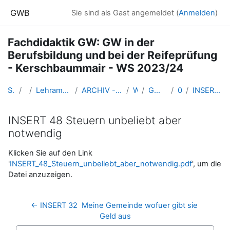
Zum Hauptinhalt
GWB
Sie sind als Gast angemeldet (
Anmelden
)
Fachdidaktik GW: GW in der
Berufsbildung und bei der Reifeprüfung
- Kerschbaummair - WS 2023/24
Startseite
Kurse
Lehramtsausbildung GW im Cluster Österreich Mitte
ARCHIV - Lehrveranstaltungen am Standort Linz - seit 2016
WS_2023/24
GW_BHSReifpruefung_2023ws
09-04.12.23
INSERT 48 Steuern unbeliebt aber notwendig
INSERT 48 Steuern unbeliebt aber
notwendig
Abschlussbedingungen
Klicken Sie auf den Link
'
INSERT_48_Steuern_unbeliebt_aber_notwendig.pdf
', um die
Datei anzuzeigen.
← INSERT 32  Meine Gemeinde wofuer gibt sie 
Geld aus