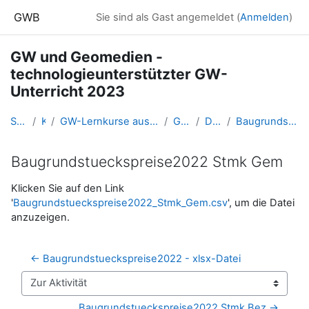
Zum Hauptinhalt
GWB
Sie sind als Gast angemeldet (
Anmelden
)
GW und Geomedien -
technologieunterstützter GW-
Unterricht 2023
Startseite
Kurse
GW-Lernkurse aus der Fortbildung (und Ausbildung bis 2016)
GWB23_PHSt
Datawrapper
Baugrundstueckspreise2022 Stmk Gem
Baugrundstueckspreise2022 Stmk Gem
Abschlussbedingungen
Klicken Sie auf den Link
'
Baugrundstueckspreise2022_Stmk_Gem.csv
', um die Datei
anzuzeigen.
← Baugrundstueckspreise2022 - xlsx-Datei
Zur Aktivität
Baugrundstueckspreise2022 Stmk Bez →