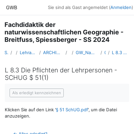
Zum Hauptinhalt
GWB
Sie sind als Gast angemeldet (
Anmelden
)
Fachdidaktik der
naturwissenschaftlichen Geographie -
Breitfuss, Spiessberger - SS 2024
Startseite
Kurse
Lehramtsausbildung GW im Cluster Österreich Mitte
ARCHIV - Lehrveranstaltungen am Standort Linz - seit 2016
SS_2024
GW_NawiGeo_Fachdidaktik_Koller_Breitfuss_Spiessberger2024ss
08b: 25.04.
L 8.3 Die Pflichten der Lehrpersonen - SCHUG $ 51(1)
L 8.3 Die Pflichten der Lehrpersonen -
SCHUG $ 51(1)
Abschlussbedingungen
Als erledigt kennzeichnen
Klicken Sie auf den Link '
§ 51 SchUG.pdf
', um die Datei
anzuzeigen.
← Alles erledigt?