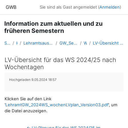
Zum Hauptinhalt
GWB
Sie sind als Gast angemeldet (
Anmelden
)
Information zum aktuellen und zu
früheren Semestern
Startseite
Kurse
Lehramtsausbildung GW im Cluster Österreich Mitte
GW_SemesterInformationen_Linz
WS 2024
LV-Übersicht für das WS 2024/25 nach Wochentagen
LV-Übersicht für das WS 2024/25 nach
Wochentagen
Abschlussbedingungen
Hochgeladen 9.05.2024 18:57
Klicken Sie auf den Link
'
LehramtGW_2024WS_wochenLVplan_Version03.pdf
', um
die Datei anzuzeigen.
← LV-Planung für das WS 2024/25 im 