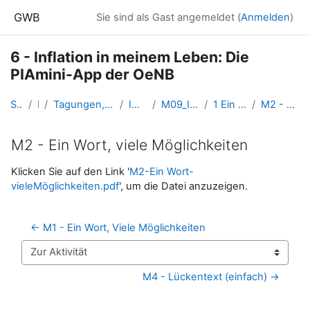
Zum Hauptinhalt
GWB
Sie sind als Gast angemeldet (
Anmelden
)
6 - Inflation in meinem Leben: Die
PIAmini-App der OeNB
Startseite
Kurse
Tagungen, Events und Arbeitsgemeinschaften GW
INSERT-Lernkurse
M09_Inflation _in_meinem_Leben
1 Ein Wort, viele Möglichkeiten
M2 - Ein Wort, viele Möglichkeiten
M2 - Ein Wort, viele Möglichkeiten
Abschlussbedingungen
Klicken Sie auf den Link '
M2-Ein Wort-
vieleMöglichkeiten.pdf
', um die Datei anzuzeigen.
← M1 - Ein Wort, Viele Möglichkeiten
Zur Aktivität
M4 - Lückentext (einfach) →