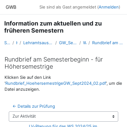
Zum Hauptinhalt
GWB
Sie sind als Gast angemeldet (
Anmelden
)
Information zum aktuellen und zu
früheren Semestern
Startseite
Kurse
Lehramtsausbildung GW im Cluster Österreich Mitte
GW_SemesterInformationen_Linz
WS 2024
Rundbrief am Semesterbeginn - für Höhersemestrige
Rundbrief am Semesterbeginn - für
Höhersemestrige
Abschlussbedingungen
Klicken Sie auf den Link
'
Rundbrief_HoehersemestrigeGW_Sept2024_02.pdf
', um die
Datei anzuzeigen.
← Details zur Prüfung
Zur Aktivität
LV-Planung für das WS 2024/25 im 