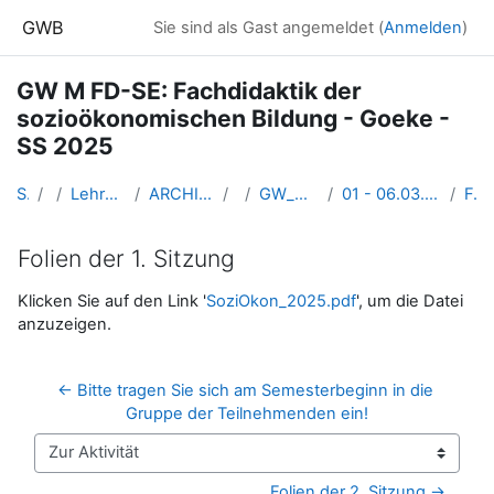
Zum Hauptinhalt
GWB
Sie sind als Gast angemeldet (
Anmelden
)
GW M FD-SE: Fachdidaktik der
sozioökonomischen Bildung - Goeke -
SS 2025
Startseite
Kurse
Lehramtsausbildung GW im Cluster Österreich Mitte
ARCHIV - Lehrveranstaltungen am Standort Linz - seit 2016
SS 2025
GW_M_FDseminar_SoziooekonomischeBildung_2025ss
01 - 06.03.25: Was ist Wirtschaft? Eine Annäherung an die Wirtschaft der Gesellschaft
Folien der 1. Sitzung
Folien der 1. Sitzung
Abschlussbedingungen
Klicken Sie auf den Link '
SoziOkon_2025.pdf
', um die Datei
anzuzeigen.
← Bitte tragen Sie sich am Semesterbeginn in die 
Gruppe der Teilnehmenden ein!
Zur Aktivität
Folien der 2. Sitzung →