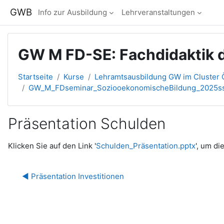
Zum Hauptinhalt
GWB
Info zur Ausbildung
Lehrveranstaltungen
GW M FD-SE: Fachdidaktik 
Startseite
Kurse
Lehramtsausbildung GW im Cluster Ö
GW_M_FDseminar_SoziooekonomischeBildung_2025s
Präsentation Schulden
Abschlussbedingungen
Klicken Sie auf den Link '
Schulden_Präsentation.pptx
', um di
◀︎ Präsentation Investitionen