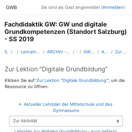
Zum Hauptinhalt
GWB
Sie sind als Gast angemeldet (
Anmelden
)
Fachdidaktik GW: GW und digitale
Grundkompetenzen (Standort Salzburg)
- SS 2019
Startseite
Kurse
Lehramtsausbildung GW im Cluster Österreich Mitte
ARCHIV - Lehrveranstaltungen am Standort Linz - seit 2016
SS 2019
GW_FDdigiKompGW_Sbg_2019ss
Allgemeine Information
Zur Lektion "Digitale Grundbildung"
Zur Lektion "Digitale Grundbildung"
Abschlussbedingungen
Klicken Sie auf '
Zur Lektion "Digitale Grundbildung"
', um die
Ressource zu öffnen.
← Aktueller Lehrplan der Mittelschule und des 
Gymnasiums
Zur Aktivität
Lehrplan zur digitalen Grundbildung - kurz gefasst 