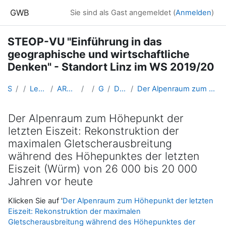
Zum Hauptinhalt
GWB
Sie sind als Gast angemeldet (
Anmelden
)
STEOP-VU "Einführung in das
geographische und wirtschaftliche
Denken" - Standort Linz im WS 2019/20
Startseite
Kurse
Lehramtsausbildung GW im Cluster Österreich Mitte
ARCHIV - Lehrveranstaltungen am Standort Linz - seit 2016
WS_2019/20
GW_STEOP_Linz_2019ws
Do./Fr. 17./18. oder Fr./Sa. 18./19. Okt. 2019
Der Alpenraum zum Höhepunkt der letzten Eiszeit: Rekonstruktion der maximalen Gletscherausbreitung während des Höhepunktes der letzten Eiszeit (Würm) von 26 000 bis 20 000 Jahren vor heute
Der Alpenraum zum Höhepunkt der
letzten Eiszeit: Rekonstruktion der
maximalen Gletscherausbreitung
während des Höhepunktes der letzten
Eiszeit (Würm) von 26 000 bis 20 000
Jahren vor heute
Abschlussbedingungen
Klicken Sie auf '
Der Alpenraum zum Höhepunkt der letzten
Eiszeit: Rekonstruktion der maximalen
Gletscherausbreitung während des Höhepunktes der