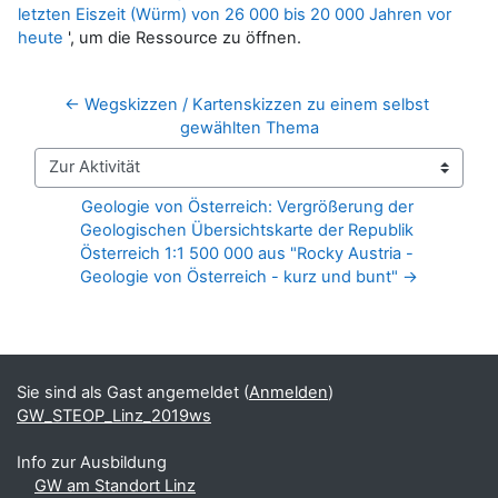
letzten Eiszeit (Würm) von 26 000 bis 20 000 Jahren vor
heute
', um die Ressource zu öffnen.
← Wegskizzen / Kartenskizzen zu einem selbst 
gewählten Thema
Zur Aktivität
Geologie von Österreich: Vergrößerung der 
Geologischen Übersichtskarte der Republik 
Österreich 1:1 500 000 aus "Rocky Austria - 
Geologie von Österreich - kurz und bunt" →
Blöcke
Ergänzungsblöcke
Sie sind als Gast angemeldet (
Anmelden
)
GW_STEOP_Linz_2019ws
Info zur Ausbildung
GW am Standort Linz