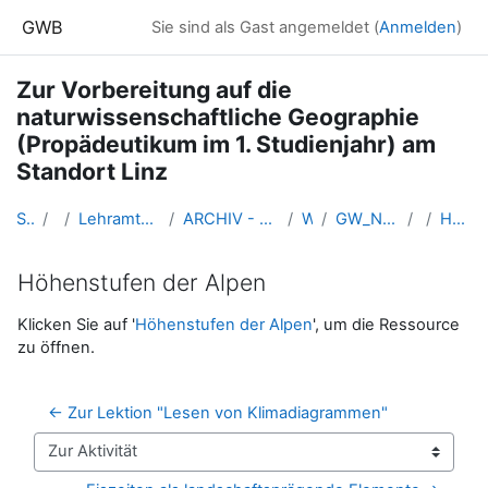
Zum Hauptinhalt
GWB
Sie sind als Gast angemeldet (
Anmelden
)
Zur Vorbereitung auf die
naturwissenschaftliche Geographie
(Propädeutikum im 1. Studienjahr) am
Standort Linz
Startseite
Kurse
Lehramtsausbildung GW im Cluster Österreich Mitte
ARCHIV - Lehrveranstaltungen am Standort Linz - seit 2016
WS_2019/20
GW_NawiGeo_Vorbereitung_Linz_2019ws
GW
Höhenstufen der Alpen
Höhenstufen der Alpen
Abschlussbedingungen
Klicken Sie auf '
Höhenstufen der Alpen
', um die Ressource
zu öffnen.
← Zur Lektion "Lesen von Klimadiagrammen"
Zur Aktivität