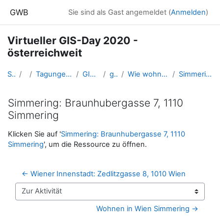
Zum Hauptinhalt
GWB
Sie sind als Gast angemeldet (
Anmelden
)
Virtueller GIS-Day 2020 -
österreichweit
Startseite
Kurse
Tagungen, Events und Arbeitsgemeinschaften GW
GIS-Day in Oberösterreich
gisday_2020_oe
Wie wohnt man in Wien? Ein Workshop mit Google Earth
Simmering: Braunhubergasse 7, 1110 Simmering
Simmering: Braunhubergasse 7, 1110
Simmering
Abschlussbedingungen
Klicken Sie auf '
Simmering: Braunhubergasse 7, 1110
Simmering
', um die Ressource zu öffnen.
← Wiener Innenstadt: Zedlitzgasse 8, 1010 Wien 
Zur Aktivität
Wohnen in Wien Simmering →