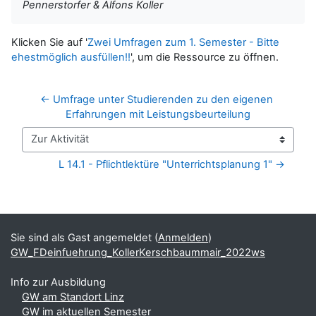
Pennerstorfer & Alfons Koller
Klicken Sie auf '
Zwei Umfragen zum 1. Semester - Bitte
ehestmöglich ausfüllen!!
', um die Ressource zu öffnen.
← Umfrage unter Studierenden zu den eigenen 
Erfahrungen mit Leistungsbeurteilung
Zur Aktivität
L 14.1 - Pflichtlektüre "Unterrichtsplanung 1" →
Blöcke
Ergänzungsblöcke
Sie sind als Gast angemeldet (
Anmelden
)
GW_FDeinfuehrung_KollerKerschbaummair_2022ws
Info zur Ausbildung
GW am Standort Linz
GW im aktuellen Semester