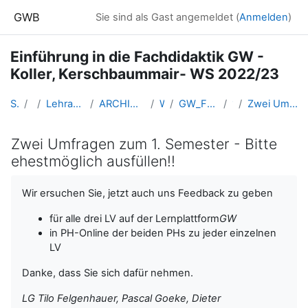
Zum Hauptinhalt
GWB
Sie sind als Gast angemeldet (
Anmelden
)
Einführung in die Fachdidaktik GW -
Koller, Kerschbaummair- WS 2022/23
Startseite
Kurse
Lehramtsausbildung GW im Cluster Österreich Mitte
ARCHIV - Lehrveranstaltungen am Standort Linz - seit 2016
WS_2022/23
GW_FDeinfuehrung_KollerKerschbaummair_2022ws
14-12.01.
Zwei Umfragen zum 1. Semester - Bitte ehestmöglich ausfüllen!!
Zwei Umfragen zum 1. Semester - Bitte
ehestmöglich ausfüllen!!
Abschlussbedingungen
Wir ersuchen Sie, jetzt auch uns Feedback zu geben
für alle drei LV auf der Lernplattform
GW
in PH-Online der beiden PHs zu jeder einzelnen
LV
Danke, dass Sie sich dafür nehmen.
LG Tilo Felgenhauer, Pascal Goeke, Dieter