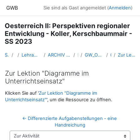
Zum Hauptinhalt
GWB
Sie sind als Gast angemeldet (
Anmelden
)
Oesterreich II: Perspektiven regionaler
Entwicklung - Koller, Kerschbaummair -
SS 2023
Startseite
Kurse
Lehramtsausbildung GW im Cluster Österreich Mitte
ARCHIV - Lehrveranstaltungen am Standort Linz - seit 2016
SS_2023
GW_OEsterreichII_Koller_Kerschbaummair_2023ss
07-27.04.
Zur Lektion "Diagramme im Unterrichtseinsatz"
Zur Lektion "Diagramme im
Unterrichtseinsatz"
Abschlussbedingungen
Klicken Sie auf '
Zur Lektion "Diagramme im
Unterrichtseinsatz"
', um die Ressource zu öffnen.
← Differenzierte Aufgabenstellungen - eine 
Handreichung
Zur Aktivität