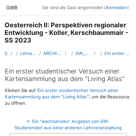
Zum Hauptinhalt
GWB
Sie sind als Gast angemeldet (
Anmelden
)
Oesterreich II: Perspektiven regionaler
Entwicklung - Koller, Kerschbaummair -
SS 2023
Startseite
Kurse
Lehramtsausbildung GW im Cluster Österreich Mitte
ARCHIV - Lehrveranstaltungen am Standort Linz - seit 2016
SS_2023
GW_OEsterreichII_Koller_Kerschbaummair_2023ss
07-27.04.
Ein erster studentischer Versuch einer Kartensammlung aus dem "Living Atlas"
Ein erster studentischer Versuch einer
Kartensammlung aus dem "Living Atlas"
Abschlussbedingungen
Klicken Sie auf '
Ein erster studentischer Versuch einer
Kartensammlung aus dem "Living Atlas"
', um die Ressource
zu öffnen.
← Ein "wachsendes" Angebot von GW-
Studierenden aus einer anderen Lehrveranstaltung