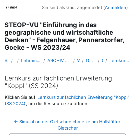
Zum Hauptinhalt
GWB
Sie sind als Gast angemeldet (
Anmelden
)
STEOP-VU "Einführung in das
geographische und wirtschaftliche
Denken" - Felgenhauer, Pennerstorfer,
Goeke - WS 2023/24
Startseite
Kurse
Lehramtsausbildung GW im Cluster Österreich Mitte
ARCHIV - Lehrveranstaltungen am Standort Linz - seit 2016
WS_2023/24
GW_STEOPgw_Linz_2023ws
02-12.10.
Lernkurs zur fachlichen Erweiterung "Koppl" (SS 2024)
Lernkurs zur fachlichen Erweiterung
"Koppl" (SS 2024)
Abschlussbedingungen
Klicken Sie auf '
Lernkurs zur fachlichen Erweiterung "Koppl"
(SS 2024)
', um die Ressource zu öffnen.
← Simulation der Gletscherschmelze am Hallstätter 
Gletscher