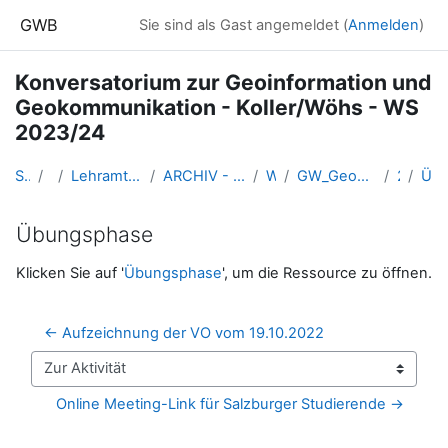
Zum Hauptinhalt
GWB
Sie sind als Gast angemeldet (
Anmelden
)
Konversatorium zur Geoinformation und
Geokommunikation - Koller/Wöhs - WS
2023/24
Startseite
Kurse
Lehramtsausbildung GW im Cluster Österreich Mitte
ARCHIV - Lehrveranstaltungen am Standort Linz - seit 2016
WS_2023/24
GW_Geomedien_KOGeoinformation_KollerWöhs_2023ws
28-21.11.
Übungsphase
Übungsphase
Abschlussbedingungen
Klicken Sie auf '
Übungsphase
', um die Ressource zu öffnen.
← Aufzeichnung der VO vom 19.10.2022
Zur Aktivität
Online Meeting-Link für Salzburger Studierende →