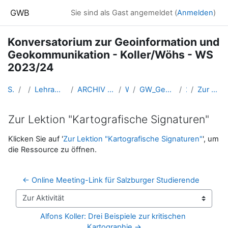
Zum Hauptinhalt
GWB
Sie sind als Gast angemeldet (
Anmelden
)
Konversatorium zur Geoinformation und
Geokommunikation - Koller/Wöhs - WS
2023/24
Startseite
Kurse
Lehramtsausbildung GW im Cluster Österreich Mitte
ARCHIV - Lehrveranstaltungen am Standort Linz - seit 2016
WS_2023/24
GW_Geomedien_KOGeoinformation_KollerWöhs_2023ws
29-28.11.
Zur Lektion "Kartografische Signaturen"
Zur Lektion "Kartografische Signaturen"
Abschlussbedingungen
Klicken Sie auf '
Zur Lektion "Kartografische Signaturen"
', um
die Ressource zu öffnen.
← Online Meeting-Link für Salzburger Studierende
Zur Aktivität
Alfons Koller: Drei Beispiele zur kritischen 
Kartographie →