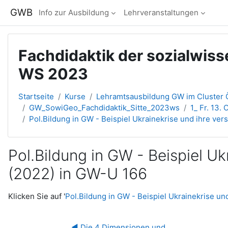
Zum Hauptinhalt
GWB
Info zur Ausbildung
Lehrveranstaltungen
Fachdidaktik der sozialwiss
WS 2023
Startseite
Kurse
Lehramtsausbildung GW im Cluster Ö
GW_SowiGeo_Fachdidaktik_Sitte_2023ws
1_ Fr. 13.
Pol.Bildung in GW - Beispiel Ukrainekrise und ihre ve
Pol.Bildung in GW - Beispiel U
(2022) in GW-U 166
Abschlussbedingungen
Klicken Sie auf '
Pol.Bildung in GW - Beispiel Ukrainekrise u
◀︎ Die 4 Dimensionen und 