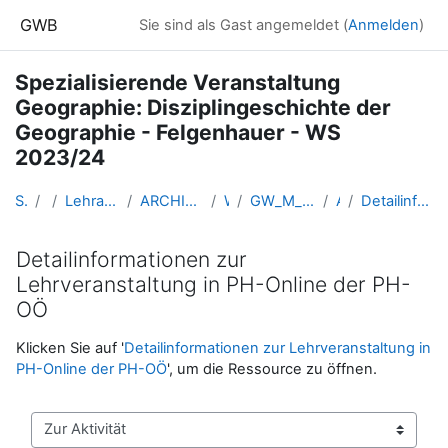
Zum Hauptinhalt
GWB
Sie sind als Gast angemeldet (
Anmelden
)
Spezialisierende Veranstaltung
Geographie: Disziplingeschichte der
Geographie - Felgenhauer - WS
2023/24
Startseite
Kurse
Lehramtsausbildung GW im Cluster Österreich Mitte
ARCHIV - Lehrveranstaltungen am Standort Linz - seit 2016
WS_2023/24
GW_M_DisziplingeschichteGeographie_Felgenhauer_2023ws
Allgemeines
Detailinformationen zur Lehrveranstaltung in PH-Online der PH-OÖ
Detailinformationen zur
Lehrveranstaltung in PH-Online der PH-
OÖ
Abschlussbedingungen
Klicken Sie auf '
Detailinformationen zur Lehrveranstaltung in
PH-Online der PH-OÖ
', um die Ressource zu öffnen.
Zur Aktivität