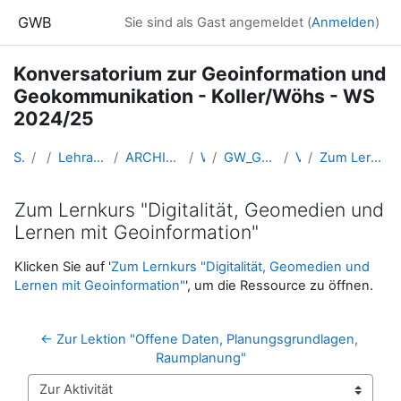
Zum Hauptinhalt
GWB
Sie sind als Gast angemeldet (
Anmelden
)
Konversatorium zur Geoinformation und
Geokommunikation - Koller/Wöhs - WS
2024/25
Startseite
Kurse
Lehramtsausbildung GW im Cluster Österreich Mitte
ARCHIV - Lehrveranstaltungen am Standort Linz - seit 2016
WS 2024/25
GW_Geomedien_KOGeoinformation_KollerWöhs_2024ws
VU-Mittwoch
Zum Lernkurs "Digitalität, Geomedien und Lernen mit Geoinformation"
Zum Lernkurs "Digitalität, Geomedien und
Lernen mit Geoinformation"
Abschlussbedingungen
Klicken Sie auf '
Zum Lernkurs "Digitalität, Geomedien und
Lernen mit Geoinformation"
', um die Ressource zu öffnen.
← Zur Lektion "Offene Daten, Planungsgrundlagen, 
Raumplanung"
Zur Aktivität