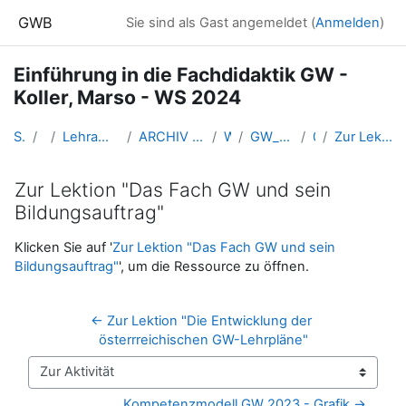
Zum Hauptinhalt
GWB
Sie sind als Gast angemeldet (
Anmelden
)
Einführung in die Fachdidaktik GW -
Koller, Marso - WS 2024
Startseite
Kurse
Lehramtsausbildung GW im Cluster Österreich Mitte
ARCHIV - Lehrveranstaltungen am Standort Linz - seit 2016
WS 2024/25
GW_FDeinfuehrung_KollerMarso_2024ws
02-10.10.
Zur Lektion "Das Fach GW und sein Bildungsauftrag"
Zur Lektion "Das Fach GW und sein
Bildungsauftrag"
Abschlussbedingungen
Klicken Sie auf '
Zur Lektion "Das Fach GW und sein
Bildungsauftrag"
', um die Ressource zu öffnen.
← Zur Lektion "Die Entwicklung der 
österrreichischen GW-Lehrpläne"
Zur Aktivität
Kompetenzmodell GW 2023 - Grafik →