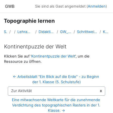
Zum Hauptinhalt
GWB
Sie sind als Gast angemeldet (
Anmelden
)
Topographie lernen
Startseite
Kurse
Lehramtsausbildung GW im Cluster Österreich Mitte
Didaktik der Geo- und Wirtschaftsmedien (GW B 5.2)
GW_FDGeomedien_TopographieLernen
Schrittweiser Aufbau von topographischem Orientierungswissen
Kontinentpuzzle der Welt
Kontinentpuzzle der Welt
Abschlussbedingungen
Klicken Sie auf '
Kontinentpuzzle der Welt
', um die
Ressource zu öffnen.
← Arbeitsblatt "Ein Blick auf die Erde" - zu Beginn 
der 1. Klasse (5. Schulstufe)
Zur Aktivität
Eine mitwachsende Weltkarte für die zunehmende 
Verdichtung des topographischen Rasters in der 1. 
Klasse. →