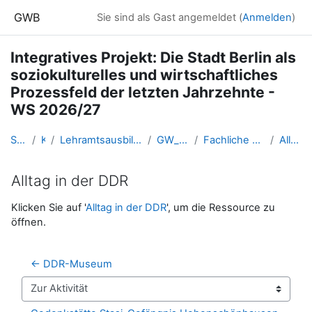
Zum Hauptinhalt
GWB
Sie sind als Gast angemeldet (
Anmelden
)
Integratives Projekt: Die Stadt Berlin als
soziokulturelles und wirtschaftliches
Prozessfeld der letzten Jahrzehnte -
WS 2026/27
Startseite
Kurse
Lehramtsausbildung GW im Cluster Österreich Mitte
GW_IP_Berlin_2026ws
Fachliche und inhaltliche Informationen
Alltag in der DDR
Alltag in der DDR
Abschlussbedingungen
Klicken Sie auf '
Alltag in der DDR
', um die Ressource zu
öffnen.
← DDR-Museum
Zur Aktivität