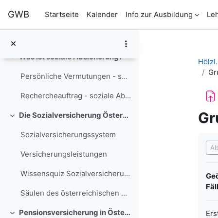
Zum Hauptinhalt
GWB
Startseite
Kalender
Info zur Ausbildung
Le
Allgemeines
Einklappen
Willkommen beim Lernpfad "Soziale Absicherung in Ö...
Was ist soziale Absicherung?
Einklappen
Hölz
Gr
Persönliche Vermutungen - soziale Absicherung
Rechercheauftrag - soziale Absicherung
Gr
Die Sozialversicherung Österreichs
Einklappen
Sozialversicherungssystem
Abs
Al
Versicherungsleistungen
Wissensquiz Sozialversicherung
Geö
Fäll
Säulen des österreichischen Sozialsystems
Pensionsversicherung in Österreich
Ers
Einklappen