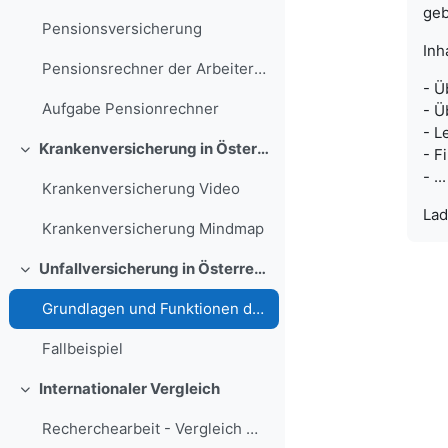
geb
Pensionsversicherung
Inh
Pensionsrechner der Arbeiterkammer
- Ü
Aufgabe Pensionrechner
- Ü
- L
Krankenversicherung in Österreich
- F
Einklappen
- ...
Krankenversicherung Video
Lad
Krankenversicherung Mindmap
Unfallversicherung in Österreich
Einklappen
Grundlagen und Funktionen der Unfallversicherung
Fallbeispiel
Internationaler Vergleich
Einklappen
Recherchearbeit - Vergleich mit anderen Ländern