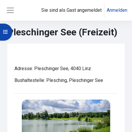
Zum Hauptinhalt
Sie sind als Gast angemeldet
Anmelden
Website-Übersicht
Pleschinger See (Freizeit)
Kursindex öffnen
Hauptinhaltsblöcke
Abschnittsübersicht
Adresse: Pleschinger See, 4040 Linz
Bushaltestelle: Plesching, Pleschinger See