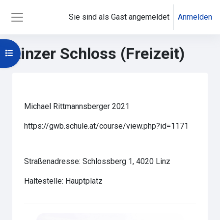
Zum Hauptinhalt
Sie sind als Gast angemeldet
Anmelden
Website-Übersicht
Linzer Schloss (Freizeit)
Kursindex öffnen
Hauptinhaltsblöcke
Abschnittsübersicht
Michael Rittmannsberger 2021
https://gwb.schule.at/course/view.php?id=1171
Straßenadresse: Schlossberg 1, 4020 Linz
Haltestelle: Hauptplatz