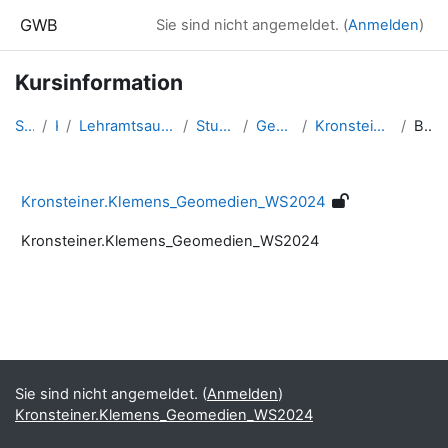
Zum Hauptinhalt
GWB
Sie sind nicht angemeldet. (
Anmelden
)
Kursinformation
Startseite
Kurse
Lehramtsausbildung GW im Cluster Österreich Mitte
Studentische Lernkurse
Geomedien - WS 2024
Kronsteiner.Klemens_Geomedien_WS2024
Beschreibung
Kronsteiner.Klemens_Geomedien_WS2024
Kronsteiner.Klemens_Geomedien_WS2024
Blöcke
Ergänzungsblöcke
Sie sind nicht angemeldet. (
Anmelden
)
Kronsteiner.Klemens_Geomedien_WS2024