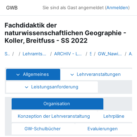
Zum Hauptinhalt
GWB
Sie sind als Gast angemeldet (
Anmelden
)
Fachdidaktik der
naturwissenschaftlichen Geographie -
Koller, Breitfuss - SS 2022
Startseite
Kurse
Lehramtsausbildung GW im Cluster Österreich Mitte
ARCHIV - Lehrveranstaltungen am Standort Linz - seit 2016
SS_2022
GW_NawiGeo_Fachdidaktik_Koller_Breitfuss2022ss
Allgemeines
Abschnittsübersicht
Allgemeines
Lehrveranstaltungen
Leistungsanforderung
Organisation
Konzeption der Lehrveranstaltung
Lehrpläne
GW-Schulbücher
Evaluierungen