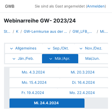
Zum Hauptinhalt
GWB
Sie sind als Gast angemeldet (
Anmelden
)
Webinarreihe GW- 2023/24
Startseite
Kurse
GW-Lernkurse aus der Fortbildung (und Ausbildung bis 2016)
GW_LFB_webinarGW_20232024
Mi. 24.4.2024
Abschnittsübersicht
Allgemeines
Sep./Okt.
Nov./Dez.
Jän./Feb.
Mär./Apr.
Mai/Jun.
Mo. 4.3.2024
Mi. 20.3.2024
Mo. 15.4.2024
Di. 16.4.2024
Fr. 19.4.2024
Mo. 22.4.2024
Mi. 24.4.2024