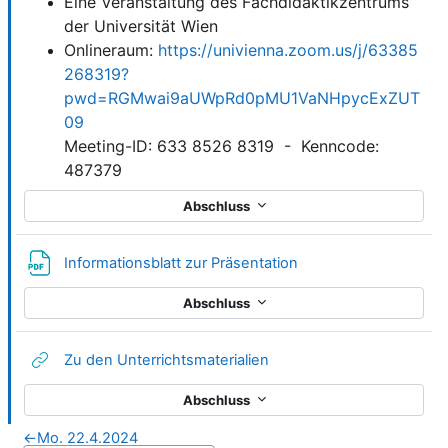
Eine Veranstaltung des Fachdidaktikzentrums
der Universität Wien
Onlineraum:
https://univienna.zoom.us/j/63385
268319?
pwd=RGMwai9aUWpRd0pMU1VaNHpycExZUT
09
Meeting-ID: 633 8526 8319 - Kenncode:
487379
Abschluss
Datei
Informationsblatt zur Präsentation
Abschluss
Link/URL
Zu den Unterrichtsmaterialien
Abschluss
←
Mo. 22.4.2024