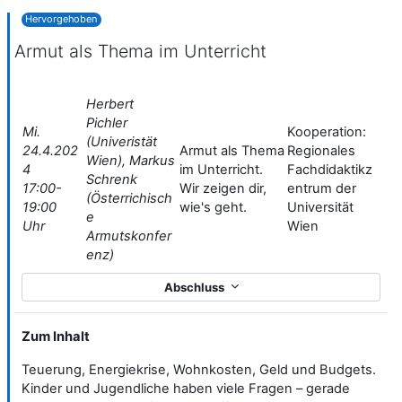
Hervorgehoben
Armut als Thema im Unterricht
Herbert
Pichler
Mi.
Kooperation:
(Univeristät
24.4.202
Armut als Thema
Regionales
Wien), Markus
4
im Unterricht.
Fachdidaktikz
Schrenk
17:00-
Wir zeigen dir,
entrum der
(Österrichisch
19:00
wie's geht.
Universität
e
Uhr
Wien
Armutskonfer
enz)
Abschluss
Zum Inhalt
Teuerung, Energiekrise, Wohnkosten, Geld und Budgets.
Kinder und Jugendliche haben viele Fragen – gerade