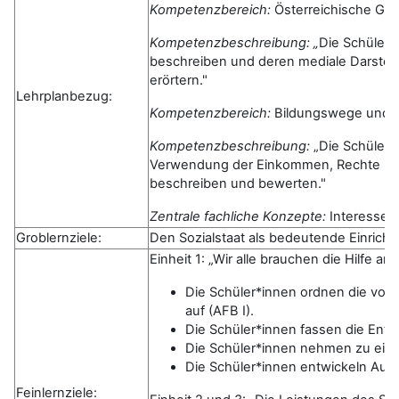
Kompetenzbereich:
Österreichische Ges
Kompetenzbeschreibung:
„
Die Schüleri
beschreiben und deren mediale Darstellu
erörtern."
Lehrplanbezug:
Kompetenzbereich:
Bildungswege und A
Kompetenzbeschreibung:
„Die Schüleri
Verwendung der Einkommen, Rechte und
beschreiben und bewerten."
Zentrale fachliche Konzepte:
Interesse 
Groblernziele:
Den Sozialstaat als bedeutende Einricht
Einheit 1: „Wir alle brauchen die Hilfe an
Die Schüler*innen ordnen die vor
auf (AFB I).
Die Schüler*innen fassen die Entw
Die Schüler*innen nehmen zu eine
Die Schüler*innen entwickeln Auss
Feinlernziele: