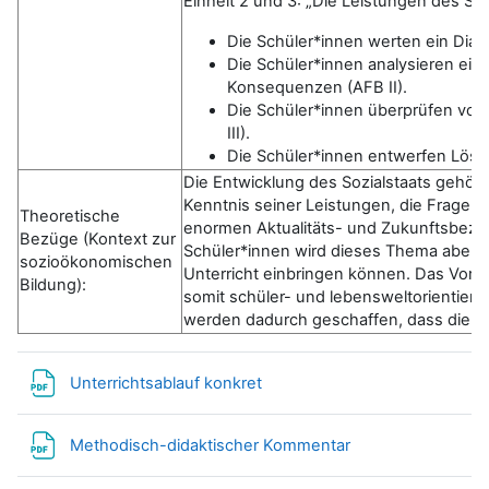
Einheit 2 und 3: „Die Leistungen des So
Die Schüler*innen werten ein Diagr
Die Schüler*innen analysieren ei
Konsequenzen (AFB II).
Die Schüler*innen überprüfen vor
III).
Die Schüler*innen entwerfen Lösun
Die Entwicklung des Sozialstaats gehör
Kenntnis seiner Leistungen, die Fragen 
Theoretische
enormen Aktualitäts- und Zukunftsbezug
Bezüge (Kontext zur
Schüler*innen wird dieses Thema aber er
sozioökonomischen
Unterricht einbringen können. Das Vorha
Bildung):
somit schüler- und lebensweltorientiert.
werden dadurch geschaffen, dass die Sc
Datei
Unterrichtsablauf konkret
Datei
Methodisch-didaktischer Kommentar