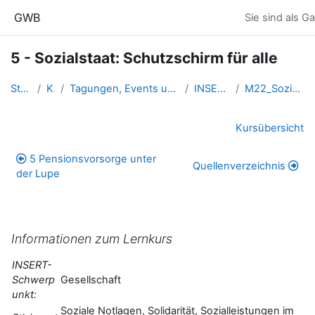
Zum Hauptinhalt
GWB
Sie sind als G
5 - Sozialstaat: Schutzschirm für alle
Startseite
Kurse
Tagungen, Events und Arbeitsgemeinschaften GW
INSERT-Lernkurse
M22_Sozialstaat_Oesterreich
Abschnittsübersicht
Kursübersicht
5 Pensionsvorsorge unter
Quellenverzeichnis
der Lupe
Informationen zum Lernkurs
INSERT-
Schwerp
Gesellschaft
unkt:
Soziale Notlagen, Solidarität, Sozialleistungen im