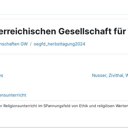
rreichischen Gesellschaft für
inschaften GW
oegfd_herbsttagung2024
es
Nusser, Zivithal,
Datei
ionsunterricht
cher Religionsunterricht im SPannungsfeld von Ethik und religiösen Wer