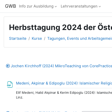
Zum Hauptinhalt
GWB
Info zur Ausbildung
Lehrveranstaltungen
Herbsttagung 2024 der Öste
Startseite
Kurse
Tagungen, Events und Arbeitsgeme
Abschnittsübersicht
Jochen Kirchhoff (2024) MikroTeaching von CorePractic
Medeni, Akpinar & Edipoglu (2024): Islamischer Relig
Elif Medeni, Halid Akpinar & Kerim Edipoglu (2024): Islamis
Linz.