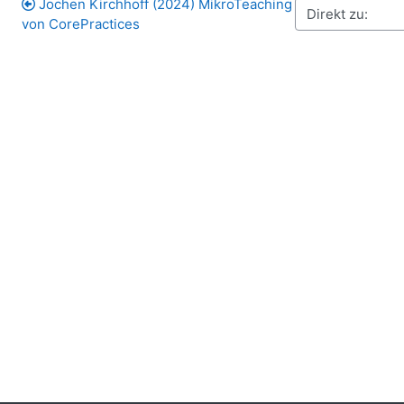
Jochen Kirchhoff (2024) MikroTeaching
von CorePractices