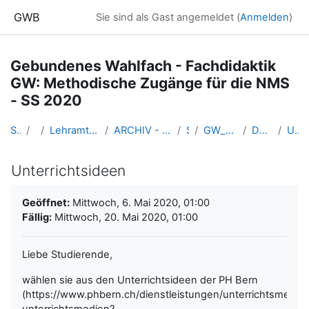
Zum Hauptinhalt
GWB
Sie sind als Gast angemeldet (
Anmelden
)
Gebundenes Wahlfach - Fachdidaktik
GW: Methodische Zugänge für die NMS
- SS 2020
Startseite
Kurse
Lehramtsausbildung GW im Cluster Österreich Mitte
ARCHIV - Lehrveranstaltungen am Standort Linz - seit 2016
SS_2020
GW_Wahlfach_MethodikNMS_2020ss
Do. 7.5.2020 (Kuschnigg)
Unterrichtsideen
Unterrichtsideen
Abschlussbedingungen
Geöffnet:
Mittwoch, 6. Mai 2020, 01:00
Fällig:
Mittwoch, 20. Mai 2020, 01:00
Liebe Studierende,
wählen sie aus den Unterrichtsideen der PH Bern
(https://www.phbern.ch/dienstleistungen/unterrichtsmedie
unterrichtsmedien?