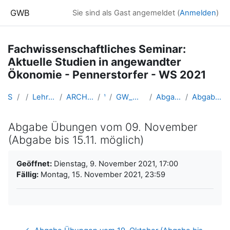
Zum Hauptinhalt
GWB
Sie sind als Gast angemeldet (
Anmelden
)
Fachwissenschaftliches Seminar:
Aktuelle Studien in angewandter
Ökonomie - Pennerstorfer - WS 2021
Startseite
Kurse
Lehramtsausbildung GW im Cluster Österreich Mitte
ARCHIV - Lehrveranstaltungen am Standort Linz - seit 2016
WS 2021/22
GW_M_FWSeminar_StudienOekonomie_Pennerstorfer_2021ws
Abgabe Übungen, Präsentationen und Seminararbeiten
Abgabe Übungen vom 09. November (Abgabe bis 15.11. möglich)
Abgabe Übungen vom 09. November
(Abgabe bis 15.11. möglich)
Abschlussbedingungen
Geöffnet:
Dienstag, 9. November 2021, 17:00
Fällig:
Montag, 15. November 2021, 23:59