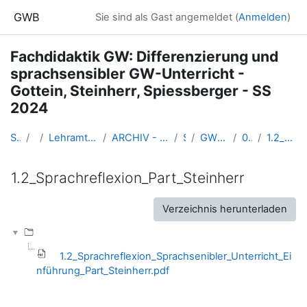
Zum Hauptinhalt
GWB
Sie sind als Gast angemeldet (
Anmelden
)
Fachdidaktik GW: Differenzierung und
sprachsensibler GW-Unterricht -
Gottein, Steinherr, Spiessberger - SS
2024
Startseite
Kurse
Lehramtsausbildung GW im Cluster Österreich Mitte
ARCHIV - Lehrveranstaltungen am Standort Linz - seit 2016
SS_2024
GW_DifferenzierungGW_2024ss
01 - 04.03.2024
1.2_Sprachreflexion_Part_Steinherr
1.2_Sprachreflexion_Part_Steinherr
Abschlussbedingungen
Verzeichnis herunterladen
1.2_Sprachreflexion_Sprachsenibler_Unterricht_Ei
nführung_Part_Steinherr.pdf